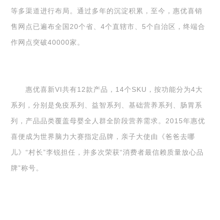
等多渠道进行布局。通过多年的沉淀积累，至今，惠优喜销
售网点已遍布全国20个省、4个直辖市、5个自治区，终端合
作网点突破40000家。
惠优喜新VI共有12款产品，14个SKU，按功能分为4大
系列，分别是免疫系列、益智系列、基础营养系列、肠胃系
列，产品品类覆盖母婴全人群全阶段营养需求。2015年惠优
喜便成为世界脑力大赛指定品牌，亲子大使由《爸爸去哪
儿》“村长”李锐担任，并多次荣获“消费者最信赖质量放心品
牌”称号。