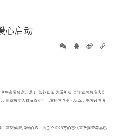
暖心启动
年富诺健康开展了“营养直送 为爱加油”富诺健康精准扶贫
化，跟踪母婴人群及青少年儿童的营养变化状况，探索改善母
，富诺健康捐献的第一批总价值98万的惠优喜孕婴营养品已