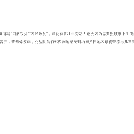
是“因病致贫”“因残致贫”，即使有青壮年劳动力也会因为需要照顾家中生
营养，普遍偏瘦弱，公益队员们都深刻地感受到均衡贫困地区母婴营养与儿童