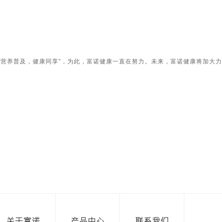
是“营养普及，健康同享”，为此，富诺健康一直在努力。未来，富诺健康将加大
关于富诺
产品中心
联系我们