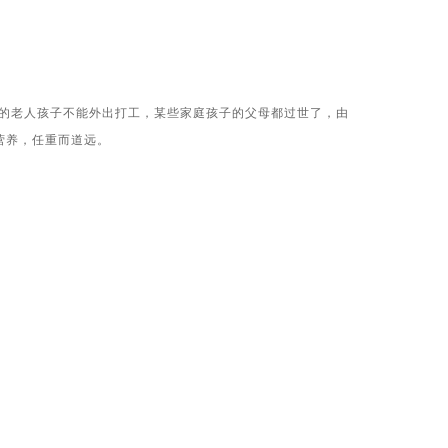
病的老人孩子不能外出打工，某些家庭孩子的父母都过世了，由
营养，任重而道远。