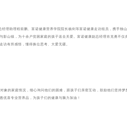
总经理助理程前鹏、富诺健康营养学院院长杨剑等富诺健康走访组员，携手独山
与影山镇，为十余户贫困家庭的孩子送去关爱。富诺健康副总经理肖克勇不仅
走访有所感悟，懂得换位思考、大爱无疆。
象的家庭情况，细心询问他们的困难，跟孩子们亲密互动，鼓励他们坚持梦想
惠优喜专业营养品，为孩子们的健康与脑力加油！