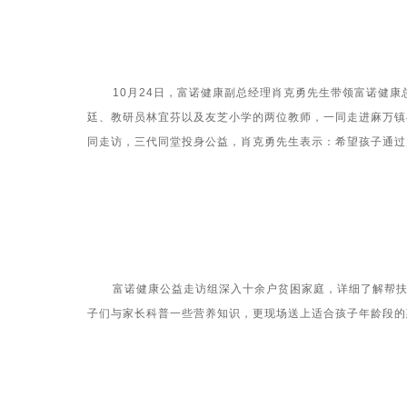
10月24日，富诺健康副总经理肖克勇先生带领富诺健康
廷、教研员林宜芬以及友芝小学的两位教师，一同走进麻万镇
同走访，三代同堂投身公益，肖克勇先生表示：希望孩子通过
富诺健康公益走访组深入十余户贫困家庭，详细了解帮扶对
子们与家长科普一些营养知识，更现场送上适合孩子年龄段的