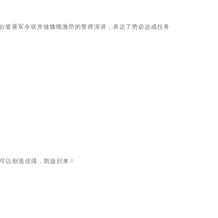
台签署军令状并做慷慨激昂的誓师演讲，表达了势必达成任务
也可以创造佳绩，凯旋归来！