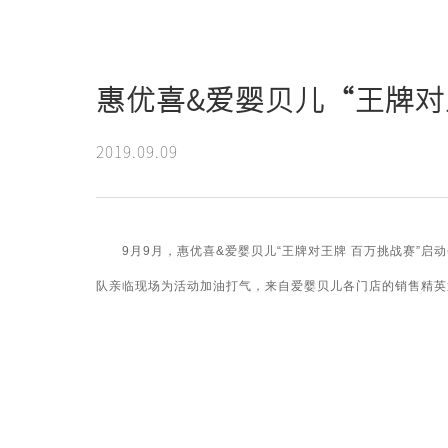
新闻动态
惠优喜&爱婴贝儿“王牌对
2019.09.09
9月9月，惠优喜&爱婴贝儿“王牌对王牌 百万挑战赛”启
队亲临现场为活动加油打气，来自爱婴贝儿各门店的销售精英