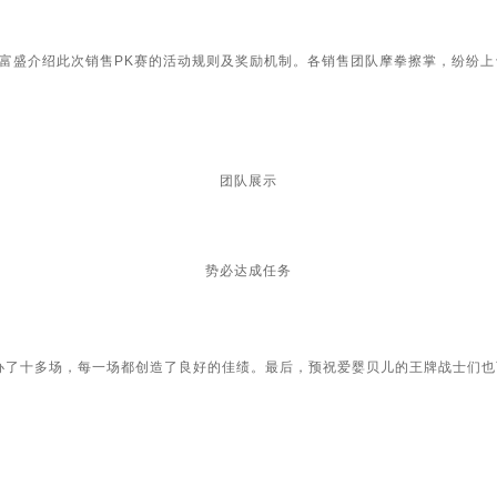
盛介绍此次销售PK赛的活动规则及奖励机制。各销售团队摩拳擦掌，纷纷上
团队展示
势必达成任务
办了十多场，每一场都创造了良好的佳绩。最后，预祝爱婴贝儿的王牌战士们