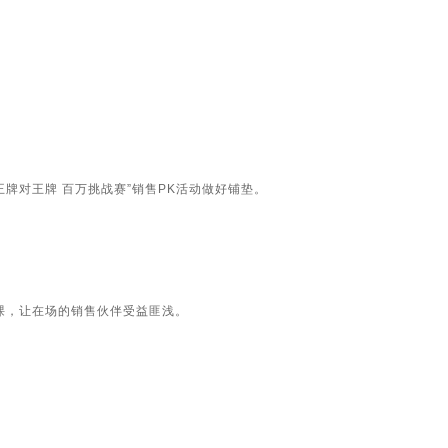
牌对王牌 百万挑战赛”销售PK活动做好铺垫。
课，让在场的销售伙伴受益匪浅。