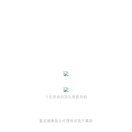
斗志昂扬的团队悉数亮相
富诺健康副总经理杨培致开幕辞