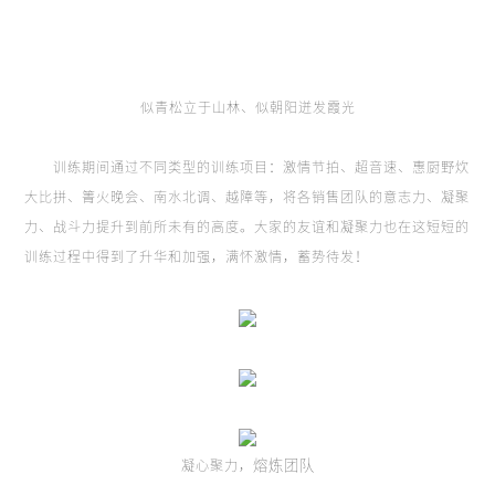
似青松立于山林、似朝阳迸发霞光
训练期间通过不同类型的训练项目：激情节拍、超音速、惠厨野炊
大比拼、箐火晚会、南水北调、越障等，将各销售团队的意志力、凝聚
力、战斗力提升到前所未有的高度。大家的友谊和凝聚力也在这短短的
训练过程中得到了升华和加强，满怀激情，蓄势待发！
熔炼团队
凝心聚力，