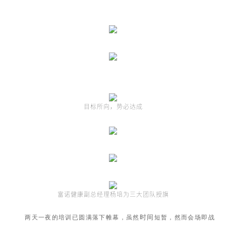
目标所向，
势必达成
富诺健康副总经理杨培为三大团队授旗
时间
两天一夜的培训已圆满落下帷幕，虽然
短暂，然而会场即战