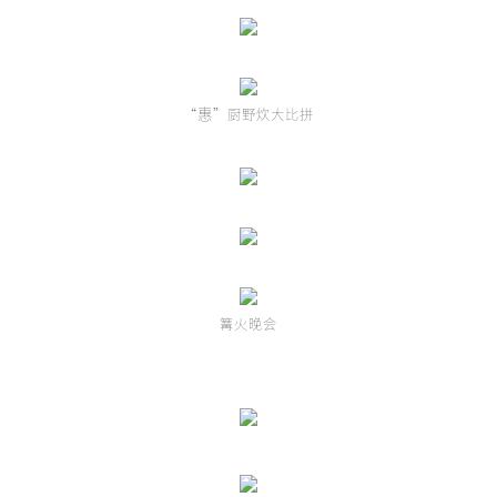
惠
“
”厨野炊大比拼
篝火晚会