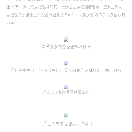
王怀杰、
爱儿岛总经理林红梅、亲亲宝宝总经理唐碧霞、至爱宝贝副
总经理袁小坚也上台为各自团队打气加油，为队员们增添了许多信心和
力量！
富诺健康副总经理杨培致辞
爱儿岛董事长
王怀杰
（左）
、
爱儿岛总经理林红梅（右）致辞
唐
亲亲宝宝总经理
碧霞致辞
至爱宝贝副总经理袁小坚致辞