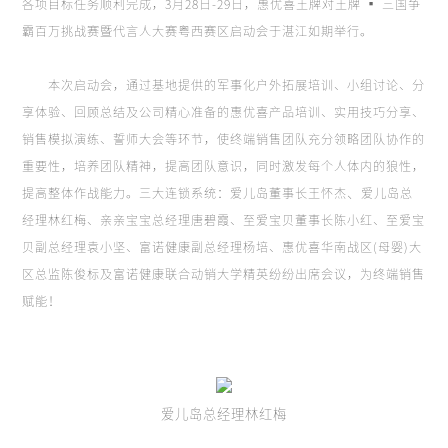
各项目标任务顺利完成，3月28日-29日，惠优喜王牌对王牌 ▪ 三国争
霸百万挑战赛暨代言人大赛粤西赛区启动会于湛江如期举行。
本次启动会，通过基地提供的军事化户外拓展培训、小组讨论、分
享体验、回顾总结及公司精心准备的惠优喜产品培训、实用技巧分享、
销售模拟演练、誓师大会等环节，使终端销售团队充分领略团队协作的
重要性，培养团队精神，提高团队意识，同时激发每个人体内的狼性，
、
提高整体作战能力。三大连锁系统：爱儿岛董事长王怀杰
爱儿岛总
经理林红梅、亲亲宝宝总经理唐碧霞、至爱宝贝董事长陈小红、至爱宝
贝副总经理袁小坚、富诺健康副总经理杨培、惠优喜华南战区(母婴)大
区总监陈俊标及富诺健康联合动销大学精英纷纷出席会议，为终端销售
赋能！
爱儿岛总经理林红梅