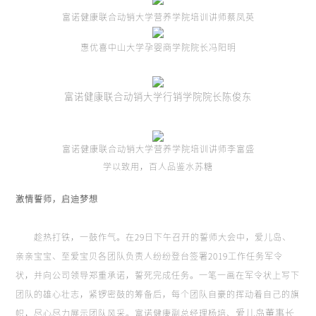
富诺健康联合动销大学营养学院培训讲师蔡凤英
惠优喜中山大学孕婴商学院院长冯阳明
富诺健康联合动销大学行销学院院长陈俊东
富诺健康联合动销大学营养学院培训讲师李富盛
学以致用，百人品鉴水苏糖
激情誓师，启迪梦想
趁热打铁，一鼓作气。在29日下午召开的誓师大会中，爱儿岛、
亲亲宝宝、至爱宝贝各团队负责人纷纷登台签署2019工作任务军令
状，并向公司领导郑重承诺，誓死完成任务。一笔一画在军令状上写下
团队的雄心壮志，紧锣密鼓的筹备后，每个团队自豪的挥动着自己的旗
爱儿岛董事长
帜，尽心尽力展示团队风采。富诺健康副总经理杨培、