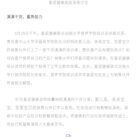
富诺健康高层深夜讨论
满满干货，蓄势助力
3月29日下午，富诺健康联合动销大学营养学院培训讲师蔡凤英、
惠优喜中山大学孕婴商学院院长冯阳明给爱儿岛、亲亲宝宝、至爱宝贝
的销售伙伴们上了一堂干货满满的培训课：惠优喜产品有哪些卖点？如
何向客户推荐自己的产品？销售伙伴们带着问题来到课堂，在富诺健康
培训讲师的帮助下取得了立竿见影的效果。此外，富诺健康联合动销大
学行销学院院长陈俊东、营养学院培训讲师李富盛也在会上为销售伙伴
传道授业解惑。
爱儿岛、亲亲宝
听完富诺健康讲师倾囊相授满满的干货分享，
宝、至爱宝贝的
销售伙伴们学以致用，在现场进行销售模拟演练，演
练中包括产品知识和套餐搭配话术。将激情和行动化身终端狼性战士，
用执行和凝聚演绎人生最美芳华。