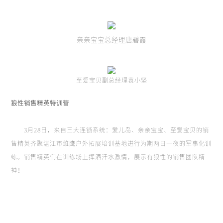
亲亲宝宝总经理唐碧霞
至爱宝贝副总经理袁小坚
狼性销售精英特训营
3月28日，来自三大连锁系统：爱儿岛、亲亲宝宝、至爱宝贝的销
售精英齐聚湛江市雏鹰户外拓展培训基地进行为期两日一夜的军事化训
练。销售精英们在训练场上挥洒汗水激情，展示有狼性的销售团队精
神！