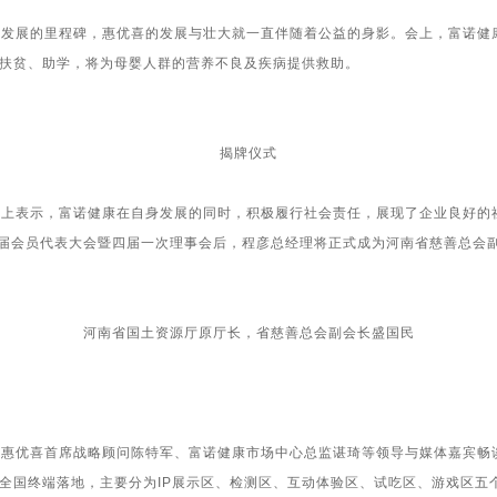
展的里程碑，惠优喜的发展与壮大就一直伴随着公益的身影。会上，富诺健康
扶贫、助学，将为母婴人群的营养不良及疾病提供救助。
揭牌仪式
表示，富诺健康在自身发展的同时，积极履行社会责任，展现了企业良好的社
届会员代表大会暨四届一次理事会后，程彦总经理将正式成为河南省慈善总会
河南省国土资源厅原厅长，省慈善总会副会长盛国民
优喜首席战略顾问陈特军、富诺健康市场中心总监谌琦等领导与媒体嘉宾畅
全国终端落地，主要分为
IP
展示区、检测区、互动体验区、试吃区、游戏区五