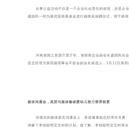
从事公益活动不仅是一个企业社会责任的体现，还是企业发
盛国民一同为惠优喜慈善基金进行揭牌及捐赠仪式，用于精准
河南省国土资源厅原厅长，省慈善总会副会长盛国民在会上
彦总经理为第四届理事会不驻会副会长候选人，
3
月
12
日第四
媒体沟通会，高层与媒体畅谈婴幼儿智力营养前景
在随后的媒体嘉宾沟通会上，富诺健康副总经理肖克勇、惠
讲解了李锐聪明宝宝村的计划。据了解，李锐聪明宝宝村将在