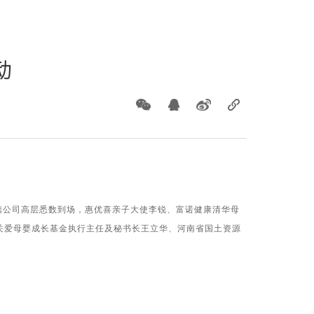
动
携公司高层悉数到场，惠优喜亲子大使李锐、富诺健康清华母
关爱母婴成长基金执行主任及秘书长王立华、河南省国土资源