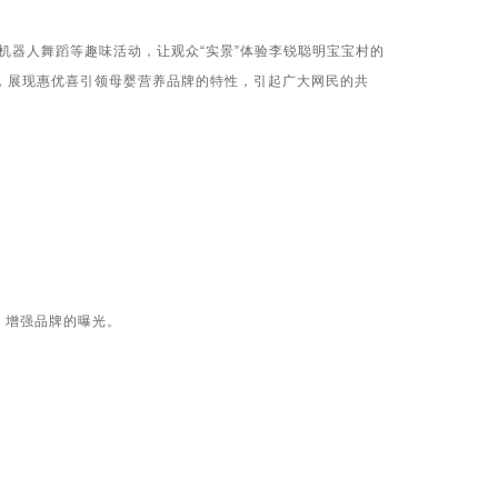
机器人舞蹈等趣味活动，让观众
“
实景
”
体验李锐聪明宝宝村的
，展现惠优喜引领母婴营养品牌的特性，引起广大网民的共
，增强品牌的曝光。