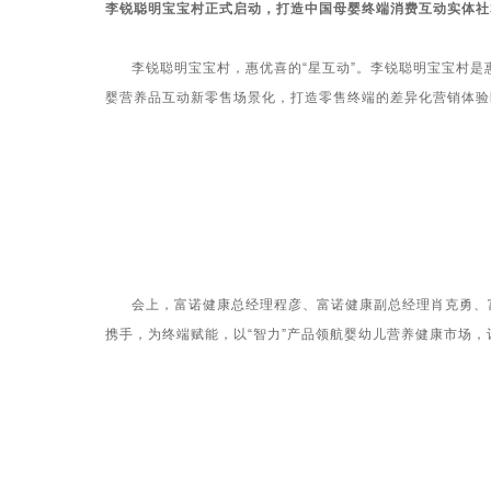
李锐聪明宝宝村正式启动，打造中国母婴终端消费互动实体社
李锐聪明宝宝村，惠优喜的“星互动”。李锐聪明宝宝村是惠
婴营养品互动新零售场景化，打造零售终端的差异化营销体验
会上，富诺健康总经理程彦、富诺健康副总经理肖克勇、富
携手，为终端赋能，以“智力”产品领航婴幼儿营养健康市场