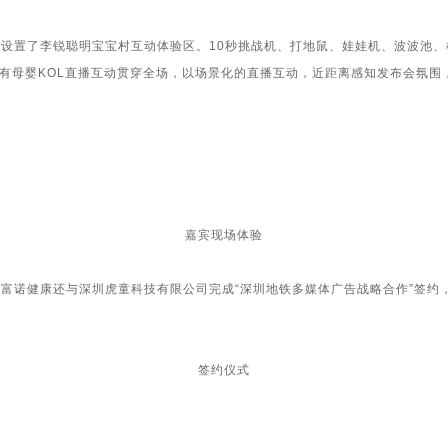
设置了李锐聪明宝宝村互动体验区。
10
秒挑战机、打地鼠、娃娃机、波波池、
有母婴
KOL
直播互动贯穿全场，以场景化的直播互动，近距离感知发布会氛围
嘉宾现场体验
诺健康还与深圳虎童科技有限公司完成“深圳地铁多媒体广告战略合作”签约
签约仪式