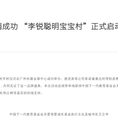
成功 “李锐聪明宝宝村”正式启
村开村仪式在广州长隆会展中心成功举办。惠优喜母公司富诺健康总经理程彦
，共同见证了这一品牌盛典。本次活动还很荣幸地获得中国下一代教育基金会
长和占鹤等嘉宾的到场支持。
中国下一代教育基金会关爱母婴成长基金执行主任及秘书长王立华