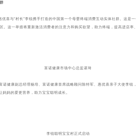
群
优喜与“村长”李锐携手打造的中国第一个母婴终端消费互动实体社群。这是
区。这一举措将重新激活消费者的注意力和购买欲望，助力终端，提高进店率
富诺健康市场中心总监谌琦
诺健康副总经理杨培、富诺健康首席战略顾问陈特军、惠优喜亲子大使李锐，
，让妈妈的爱更营养，助力宝宝聪明成长。
李锐聪明宝宝村正式启动