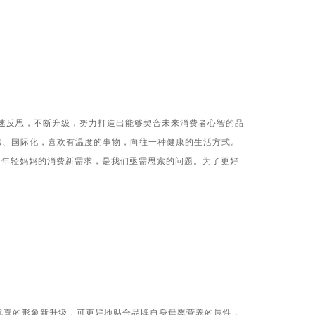
速反思，不断升级，努力打造出能够契合未来消费者心智的品
感、国际化，喜欢有温度的事物，向往一种健康的生活方式。
中年轻妈妈的消费新需求，是我们亟需思索的问题。为了更好
优喜的形象新升级，可更好地贴合品牌自身母婴营养的属性，