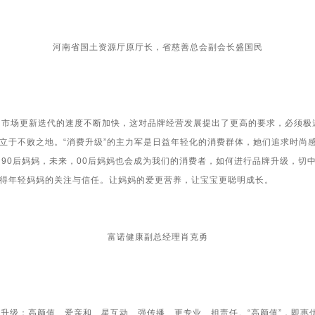
河南省国土资源厅原厅长，省慈善总会副会长盛国民
市场更新迭代的速度不断加快，这对品牌经营发展提出了更高的要求，必须极
立于不败之地。“消费升级”的主力军是日益年轻化的消费群体，她们追求时尚
、
90
后妈妈，未来，
00
后妈妈也会成为我们的消费者，如何进行品牌升级，切
得年轻妈妈的关注与信任。让妈妈的爱更营养，让宝宝更聪明成长。
富诺健康副总经理肖克勇
级：高颜值、爱亲和、星互动、强传播、更专业、担责任。“高颜值”，即惠