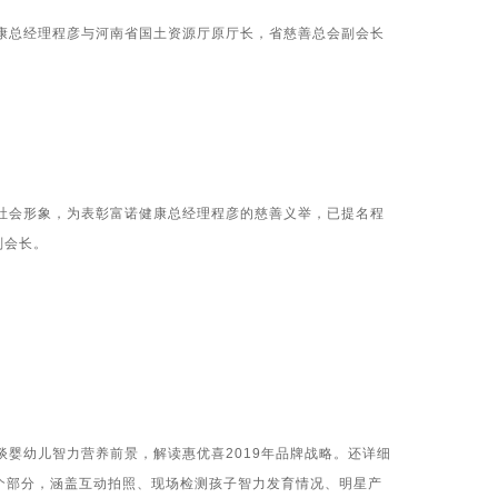
总经理程彦与河南省国土资源厅原厅长，省慈善总会副会长
会形象，为表彰富诺健康总经理程彦的慈善义举，已提名程
副会长。
谈婴幼儿智力营养前景，解读惠优喜
2019
年品牌战略。还详细
个部分，涵盖互动拍照、现场检测孩子智力发育情况、明星产