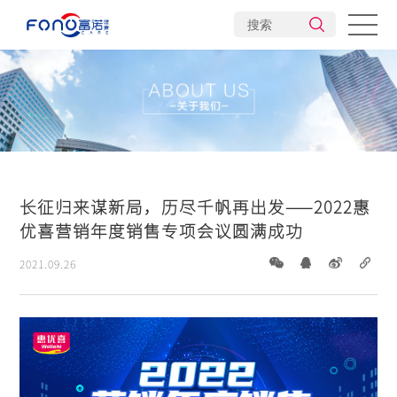
公司介绍
企业文化
发展历程
旗下品牌
企业责任
产业布局
企业荣誉
创新研发
长征归来谋新局，历尽千帆再出发——2022惠
新闻动态
优喜营销年度销售专项会议圆满成功
2021.09.26