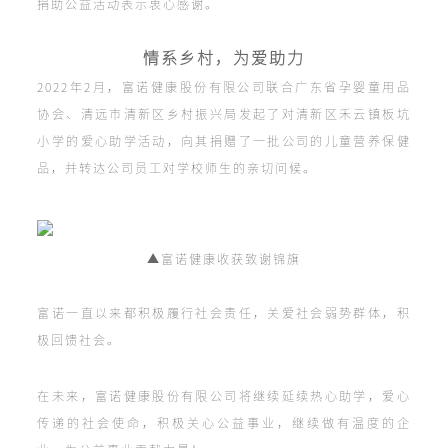
捐助公益活动表示衷心感谢。
情系乡村，为爱助力
2022年2月，富诺健康股份有限公司联合广东省孕婴童用品
协会、清远市清新区乡村振兴局发起了对清新区禾云镇板坑
小学的爱心助学活动，向其捐赠了一批公司的儿童营养保健
品，并转达公司员工对学校师生的亲切问候。
▲富诺健康收获致谢锦旗
富诺一直以来都积极履行社会责任，关爱社会弱势群体，积
极回馈社会。
在未来，富诺健康股份有限公司将继续延续热心助学，爱心
传递的社会使命，积极关心公益事业，继续做有温度的企