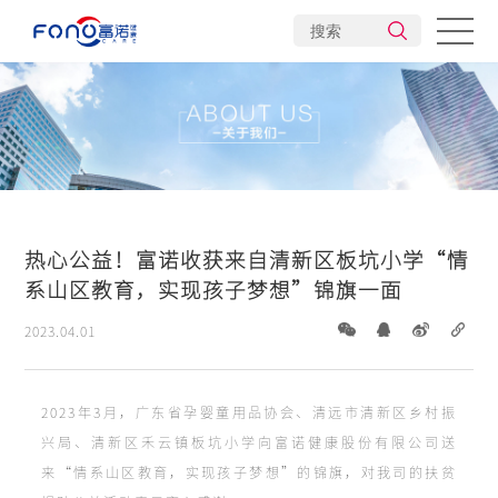
公司介绍
企业文化
发展历程
旗下品牌
企业责任
产业布局
企业荣誉
创新研发
热心公益！富诺收获来自清新区板坑小学“情
新闻动态
系山区教育，实现孩子梦想”锦旗一面
2023.04.01
2023年3月，广东省孕婴童用品协会、清远市清新区乡村振
兴局、清新区禾云镇板坑小学向富诺健康股份有限公司送
来“情系山区教育，实现孩子梦想”的锦旗，对我司的扶贫